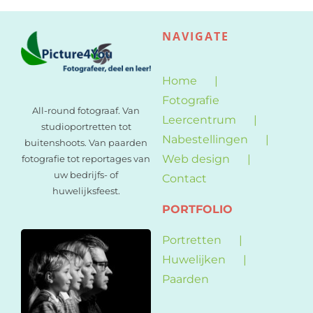
NAVIGATE
Home
Fotografie
All-round fotograaf. Van
Leercentrum
studioportretten tot
Nabestellingen
buitenshoots. Van paarden
Web design
fotografie tot reportages van
uw bedrijfs- of
Contact
huwelijksfeest.
PORTFOLIO
Portretten
Huwelijken
Paarden