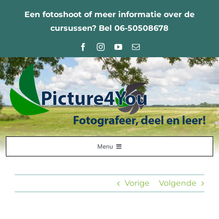
Ga
Een fotoshoot of meer informatie over de
naar
cursussen? Bel 06-50508678
inhoud
Menu
Home
Vorige
Volgende
Fotografie Leercentrum
Nabestellingen