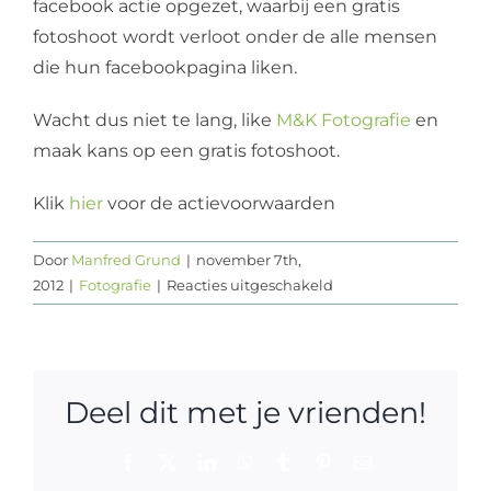
facebook actie opgezet, waarbij een gratis
fotoshoot wordt verloot onder de alle mensen
die hun facebookpagina liken.
Wacht dus niet te lang, like
M&K Fotografie
en
maak kans op een gratis fotoshoot.
Klik
hier
voor de actievoorwaarden
Door
Manfred Grund
|
november 7th,
voor
2012
|
Fotografie
|
Reacties uitgeschakeld
Gratis
fotoshoot
bij
100
Deel dit met je vrienden!
facebook
likes
Facebook
X
LinkedIn
WhatsApp
Tumblr
Pinterest
E-
mail