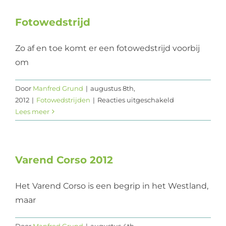
–
Durf(t)
Fotowedstrijd
te
dromen
Zo af en toe komt er een fotowedstrijd voorbij
om
Door
Manfred Grund
|
augustus 8th,
voor
2012
|
Fotowedstrijden
|
Reacties uitgeschakeld
Fotowedstrijd
Lees meer
Varend Corso 2012
Het Varend Corso is een begrip in het Westland,
maar
Door
Manfred Grund
|
augustus 4th,