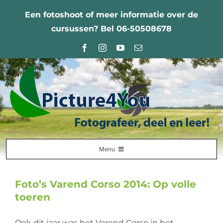
Ga
Een fotoshoot of meer informatie over de
naar
cursussen? Bel 06-50508678
inhoud
Menu
Home
Foto’s Varend Corso 2014: Op volle
Fotografie Leercentrum
toeren
Nabestellingen
Ook dit jaar was het Varend Corso in het