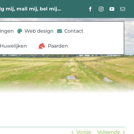
lg mij, mail mij, bel mij…
lingen
Web design
Contact
Huwelijken
Paarden
Vorige
Volgende