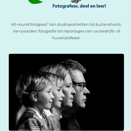
All-round fotograaf. Van studioportretten tot buitenshoots.
Van paarden fotografie tot reportages van uw bedrijfs- of
huwelijksfeest.