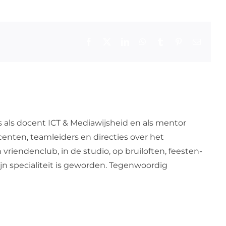
Facebook
X
LinkedIn
WhatsApp
Tumblr
Pinterest
E-
mail
s als docent ICT & Mediawijsheid en als mentor
centen, teamleiders en directies over het
 vriendenclub, in de studio, op bruiloften, feesten-
zijn specialiteit is geworden. Tegenwoordig