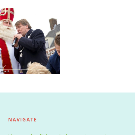
Nu
te
best
Sint
int
foto
NAVIGATE