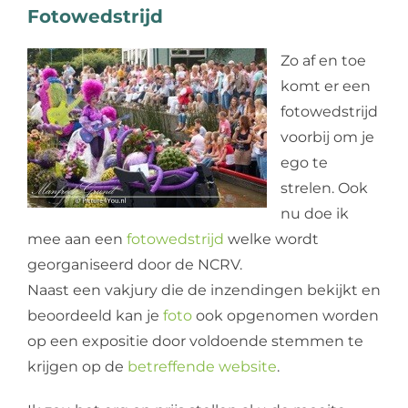
Fotowedstrijd
Web design
Zo af en toe
Contact
komt er een
fotowedstrijd
voorbij om je
ego te
strelen. Ook
nu doe ik
mee aan een
fotowedstrijd
welke wordt
georganiseerd door de NCRV.
Naast een vakjury die de inzendingen bekijkt en
beoordeeld kan je
foto
ook opgenomen worden
op een expositie door voldoende stemmen te
krijgen op de
betreffende website
.