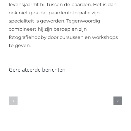
levensjaar zit hij tussen de paarden. Het is dan
ook niet gek dat paardenfotografie zijn
specialiteit is geworden. Tegenwoordig
combineert hij zijn beroep en zijn
fotografiehobby door cursussen en workshops
te geven.
Gerelateerde berichten
Heb
Bevesti
jij
deelna
de
World
TINK
Photo
look?
Concert