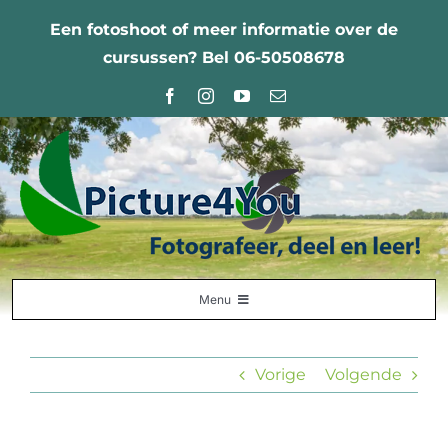
Ga
Een fotoshoot of meer informatie over de
naar
cursussen? Bel 06-50508678
inhoud
Menu
Home
Vorige
Volgende
Fotografie Leercentrum
Nabestellingen