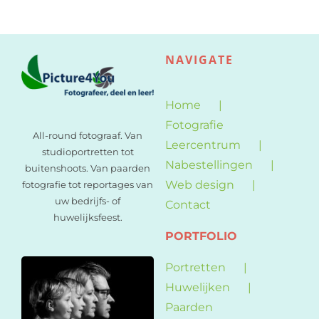
NAVIGATE
Home
Fotografie
All-round fotograaf. Van
Leercentrum
studioportretten tot
Nabestellingen
buitenshoots. Van paarden
Web design
fotografie tot reportages van
uw bedrijfs- of
Contact
huwelijksfeest.
PORTFOLIO
Portretten
Huwelijken
Paarden