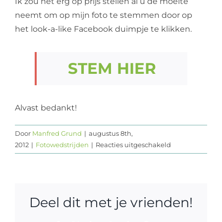
Ik zou het erg op prijs stellen al u de moeite
neemt om op mijn foto te stemmen door op
het look-a-like Facebook duimpje te klikken.
STEM HIER
Alvast bedankt!
Door
Manfred Grund
|
augustus 8th,
voor
2012
|
Fotowedstrijden
|
Reacties uitgeschakeld
Fotowedstrijd
Deel dit met je vrienden!