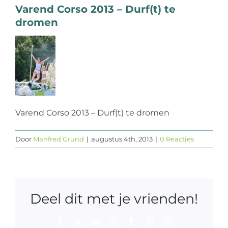
Varend Corso 2013 – Durf(t) te
Web design
dromen
Contact
Varend Corso 2013 – Durf(t) te dromen
Door
Manfred Grund
|
augustus 4th, 2013
|
0 Reacties
Deel dit met je vrienden!
Facebook
X
LinkedIn
WhatsApp
Tumblr
Pinterest
E-