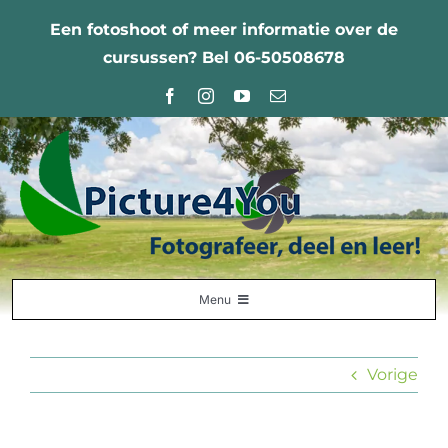
Ga
Een fotoshoot of meer informatie over de
naar
cursussen? Bel 06-50508678
inhoud
Menu
Home
Vorige
Fotografie Leercentrum
Nabestellingen