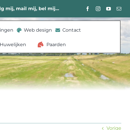
lg mij, mail mij, bel mij…
lingen
Web design
Contact
Huwelijken
Paarden
Vorige