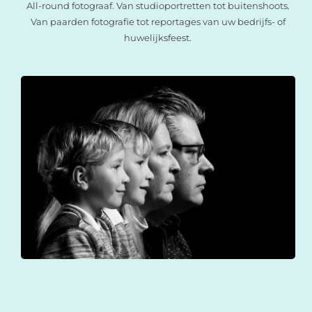
All-round fotograaf. Van studioportretten tot buitenshoots.
Van paarden fotografie tot reportages van uw bedrijfs- of
huwelijksfeest.