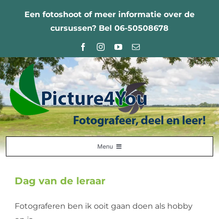
Ga
Een fotoshoot of meer informatie over de
naar
cursussen? Bel 06-50508678
inhoud
Menu
Home
Dag van de leraar
Fotografie Leercentrum
Fotograferen ben ik ooit gaan doen als hobby
Nabestellingen