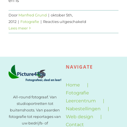
en is
Web design
Door
Manfred Grund
|
oktober 5th,
voor
2012
|
Fotografie
|
Reacties uitgeschakeld
Contact
Dag
Lees meer
van
de
leraar
NAVIGATE
Home
Fotografie
All-round fotograaf. Van
Leercentrum
studioportretten tot
Nabestellingen
buitenshoots. Van paarden
Web design
fotografie tot reportages van
uw bedrijfs- of
Contact