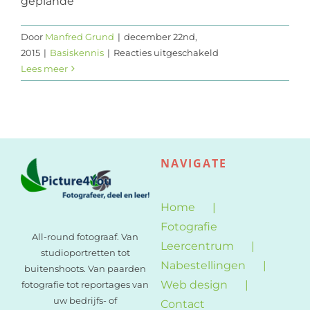
geplande
Web design
Door
Manfred Grund
|
december 22nd,
voor
2015
|
Basiskennis
|
Reacties uitgeschakeld
Contact
Basiscursus
Lees meer
fotografie
NAVIGATE
Home
Fotografie
All-round fotograaf. Van
Leercentrum
studioportretten tot
Nabestellingen
buitenshoots. Van paarden
Web design
fotografie tot reportages van
uw bedrijfs- of
Contact