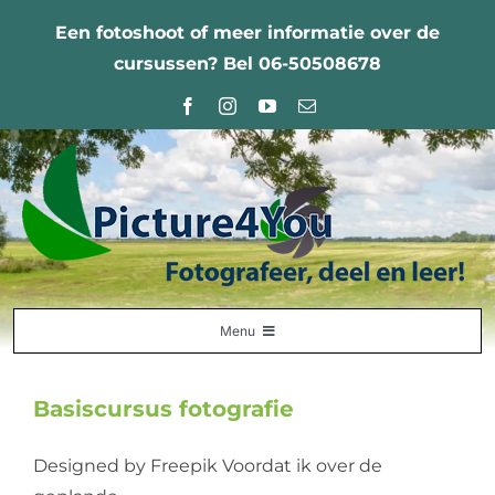
Ga
Een fotoshoot of meer informatie over de
naar
cursussen? Bel 06-50508678
inhoud
Menu
Home
Basiscursus fotografie
Fotografie Leercentrum
Designed by Freepik Voordat ik over de
Nabestellingen