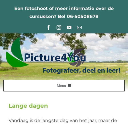
Ga
Een fotoshoot of meer informatie over de
naar
cursussen? Bel 06-50508678
inhoud
Menu
Home
Lange dagen
Fotografie Leercentrum
Vandaag is de langste dag van het jaar, maar de
Nabestellingen