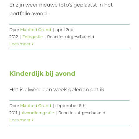
Er zijn weer nieuwe foto's geplaatst in het
portfolio avond-
Door
Manfred Grund
|
april 2nd,
voor
2012
|
Fotografie
|
Reacties uitgeschakeld
Nieuwe
Lees meer
foto’s
Kinderdijk bij avond
Het is alweer een week geleden dat ik
Door
Manfred Grund
|
september 6th,
voor
2011
|
Avondfotografie
|
Reacties uitgeschakeld
Kinderdijk
Lees meer
bij
avond