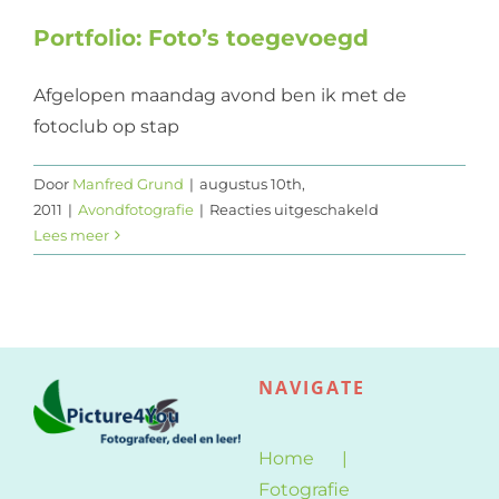
Portfolio: Foto’s toegevoegd
Afgelopen maandag avond ben ik met de
fotoclub op stap
Door
Manfred Grund
|
augustus 10th,
voor
2011
|
Avondfotografie
|
Reacties uitgeschakeld
Portfolio:
Lees meer
Foto’s
toegevoegd
NAVIGATE
Home
Fotografie