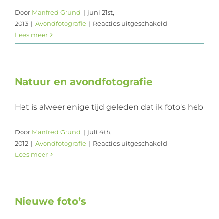
Door
Manfred Grund
|
juni 21st,
Web design
voor
2013
|
Avondfotografie
|
Reacties uitgeschakeld
Lange
Lees meer
Contact
dagen
Natuur en avondfotografie
Het is alweer enige tijd geleden dat ik foto's heb
Door
Manfred Grund
|
juli 4th,
voor
2012
|
Avondfotografie
|
Reacties uitgeschakeld
Natuur
Lees meer
en
avondfotografie
Nieuwe foto’s