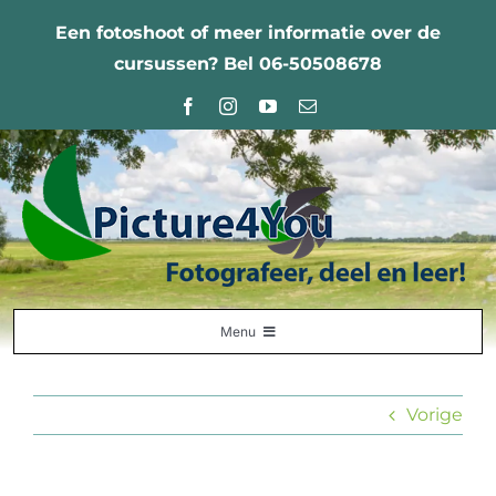
Ga
Een fotoshoot of meer informatie over de
naar
cursussen? Bel 06-50508678
inhoud
Menu
Home
Vorige
Fotografie Leercentrum
Nabestellingen