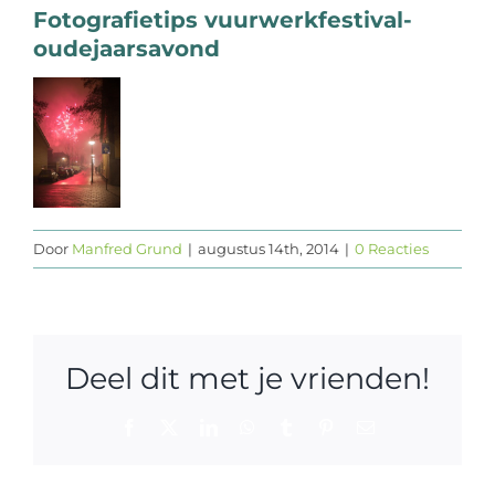
Fotografietips vuurwerkfestival-
Web design
oudejaarsavond
Contact
Door
Manfred Grund
|
augustus 14th, 2014
|
0 Reacties
Deel dit met je vrienden!
Facebook
X
LinkedIn
WhatsApp
Tumblr
Pinterest
E-
mail