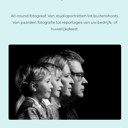
All-round fotograaf. Van studioportretten tot buitenshoots.
Van paarden fotografie tot reportages van uw bedrijfs- of
huwelijksfeest.