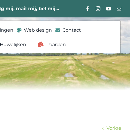
lg mij, mail mij, bel mij…
lingen
Web design
Contact
Huwelijken
Paarden
Vorige