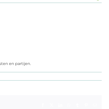
ten en partijen.
Facebook
X
LinkedIn
WhatsApp
Tumblr
Pinterest
E-
mail