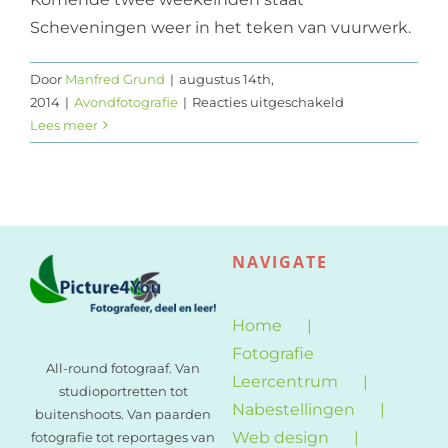
Scheveningen weer in het teken van vuurwerk.
Web design
Contact
Door
Manfred Grund
|
augustus 14th,
voor
2014
|
Avondfotografie
|
Reacties uitgeschakeld
Fotografie
Lees meer
tips
–
Vuurwerkfestiva
Scheveningen
NAVIGATE
Home
Fotografie
All-round fotograaf. Van
Leercentrum
studioportretten tot
Nabestellingen
buitenshoots. Van paarden
Web design
fotografie tot reportages van