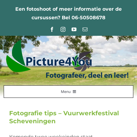
Ga
Een fotoshoot of meer informatie over de
naar
cursussen? Bel 06-50508678
inhoud
Menu
Home
Fotografie tips – Vuurwerkfestival
Fotografie Leercentrum
Scheveningen
Nabestellingen
Komende twee weekeinden staat