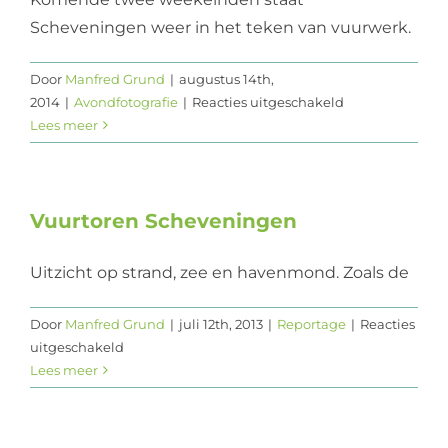
Scheveningen weer in het teken van vuurwerk.
Web design
Contact
Door
Manfred Grund
|
augustus 14th,
voor
2014
|
Avondfotografie
|
Reacties uitgeschakeld
Fotografie
Lees meer
tips
–
Vuurwerkfestiva
Scheveningen
Vuurtoren Scheveningen
Uitzicht op strand, zee en havenmond. Zoals de
Door
Manfred Grund
|
juli 12th, 2013
|
Reportage
|
Reacties
voor
uitgeschakeld
Vuurtoren
Lees meer
Scheveningen