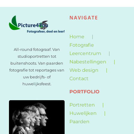
NAVIGATE
Home
Fotografie
All-round fotograaf. Van
Leercentrum
studioportretten tot
Nabestellingen
buitenshoots. Van paarden
Web design
fotografie tot reportages van
uw bedrijfs- of
Contact
huwelijksfeest.
PORTFOLIO
Portretten
Huwelijken
Paarden