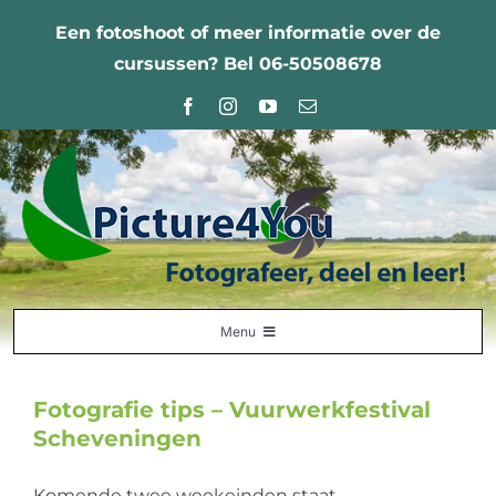
Ga
Een fotoshoot of meer informatie over de
naar
cursussen? Bel 06-50508678
inhoud
Menu
Home
Fotografie tips – Vuurwerkfestival
Fotografie Leercentrum
Scheveningen
Nabestellingen
Komende twee weekeinden staat