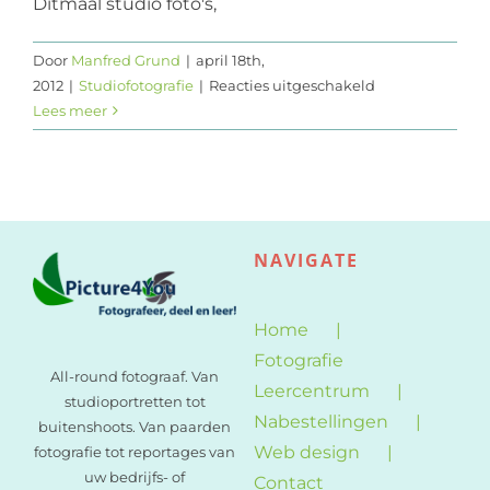
Ditmaal studio foto's,
Door
Manfred Grund
|
april 18th,
voor
2012
|
Studiofotografie
|
Reacties uitgeschakeld
Studio-
Lees meer
fotografie
NAVIGATE
Home
Fotografie
All-round fotograaf. Van
Leercentrum
studioportretten tot
Nabestellingen
buitenshoots. Van paarden
Web design
fotografie tot reportages van
uw bedrijfs- of
Contact