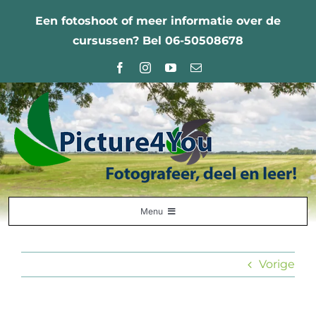
Ga
Een fotoshoot of meer informatie over de
naar
cursussen? Bel 06-50508678
inhoud
Menu
Home
Vorige
Fotografie Leercentrum
Nabestellingen