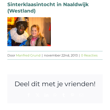
Sinterklaasintocht in Naaldwijk
Web design
(Westland)
Contact
Door
Manfred Grund
|
november 22nd, 2013
|
0 Reacties
Deel dit met je vrienden!
Facebook
X
LinkedIn
WhatsApp
Tumblr
Pinterest
E-
mail