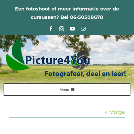
Ga
Een fotoshoot of meer informatie over de
naar
cursussen? Bel 06-50508678
inhoud
Menu
Home
Vorige
Fotografie Leercentrum
Nabestellingen