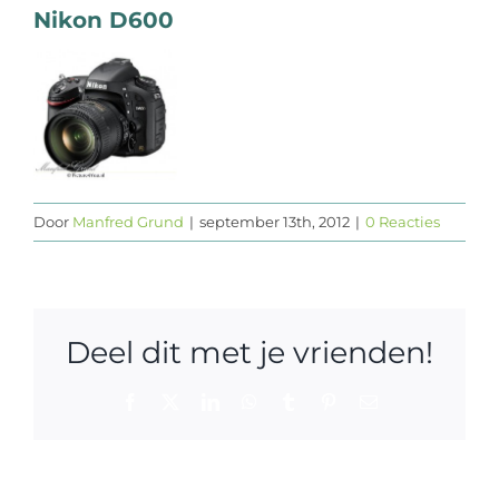
Nikon D600
Web design
Contact
Door
Manfred Grund
|
september 13th, 2012
|
0 Reacties
Deel dit met je vrienden!
Facebook
X
LinkedIn
WhatsApp
Tumblr
Pinterest
E-
mail