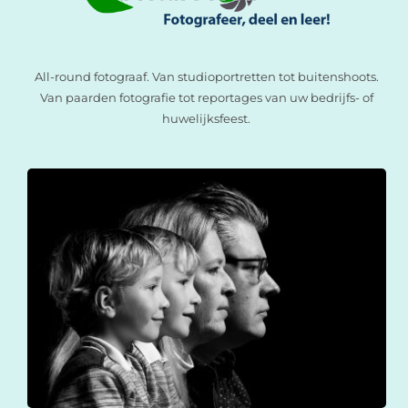
All-round fotograaf. Van studioportretten tot buitenshoots.
Van paarden fotografie tot reportages van uw bedrijfs- of
huwelijksfeest.