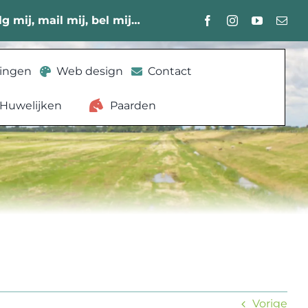
lg mij, mail mij, bel mij…
lingen
Web design
Contact
Huwelijken
Paarden
Vorige