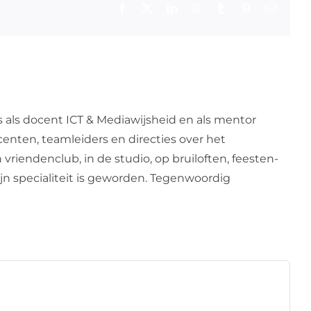
Facebook
X
LinkedIn
WhatsApp
Tumblr
Pinterest
E-
mail
s als docent ICT & Mediawijsheid en als mentor
centen, teamleiders en directies over het
 vriendenclub, in de studio, op bruiloften, feesten-
zijn specialiteit is geworden. Tegenwoordig