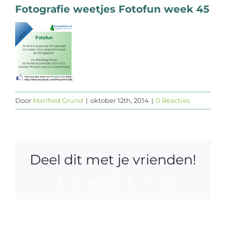
Fotografie weetjes Fotofun week 45
Web design
Contact
Door
Manfred Grund
|
oktober 12th, 2014
|
0 Reacties
Deel dit met je vrienden!
Facebook
X
LinkedIn
WhatsApp
Tumblr
Pinterest
E-
mail