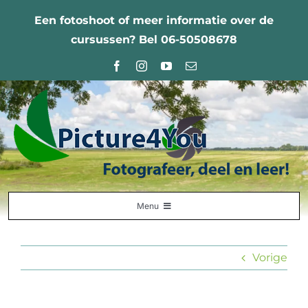
Ga
Een fotoshoot of meer informatie over de
naar
cursussen? Bel 06-50508678
inhoud
Menu
Home
Vorige
Fotografie Leercentrum
Nabestellingen