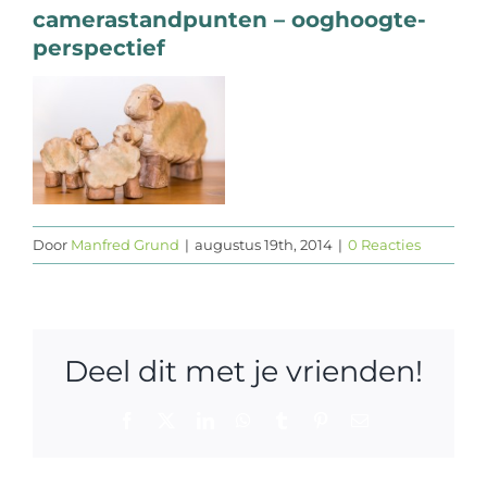
camerastandpunten – ooghoogte-
Web design
perspectief
Contact
Door
Manfred Grund
|
augustus 19th, 2014
|
0 Reacties
Deel dit met je vrienden!
Facebook
X
LinkedIn
WhatsApp
Tumblr
Pinterest
E-
mail