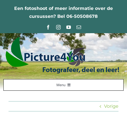
Ga
Een fotoshoot of meer informatie over de
naar
cursussen? Bel 06-50508678
inhoud
Menu
Home
Vorige
Fotografie Leercentrum
Nabestellingen