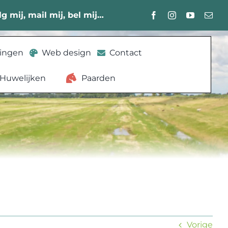
lg mij, mail mij, bel mij…
lingen
Web design
Contact
Huwelijken
Paarden
Vorige