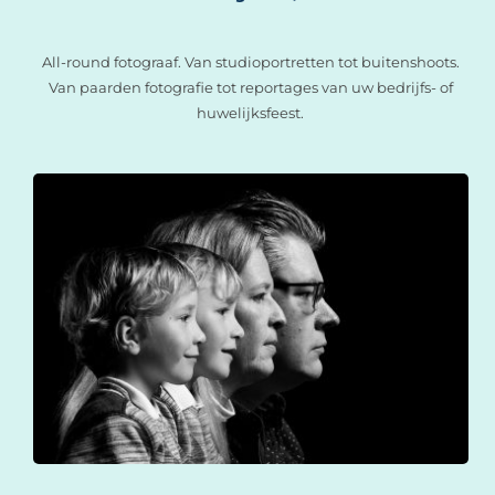
All-round fotograaf. Van studioportretten tot buitenshoots.
Van paarden fotografie tot reportages van uw bedrijfs- of
huwelijksfeest.