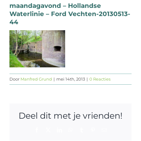
maandagavond – Hollandse
Web design
Waterlinie – Ford Vechten-20130513-
44
Contact
Door
Manfred Grund
|
mei 14th, 2013
|
0 Reacties
Deel dit met je vrienden!
Facebook
X
LinkedIn
WhatsApp
Tumblr
Pinterest
E-
mail