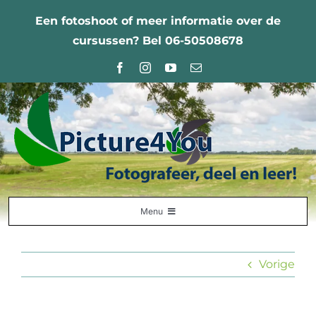
Ga
Een fotoshoot of meer informatie over de
naar
cursussen? Bel 06-50508678
inhoud
Menu
Home
Vorige
Fotografie Leercentrum
Nabestellingen