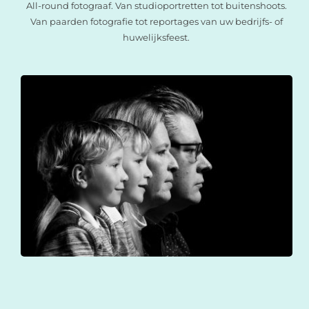
All-round fotograaf. Van studioportretten tot buitenshoots.
Van paarden fotografie tot reportages van uw bedrijfs- of
huwelijksfeest.