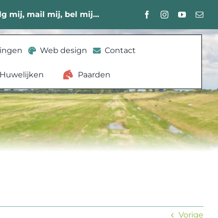
lg mij, mail mij, bel mij…
lingen
Web design
Contact
Huwelijken
Paarden
Vorige