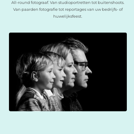
All-round fotograaf. Van studioportretten tot buitenshoots.
Van paarden fotografie tot reportages van uw bedrijfs- of
huwelijksfeest.