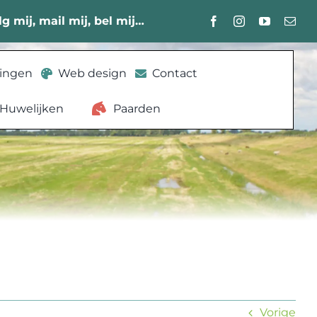
lg mij, mail mij, bel mij…
lingen
Web design
Contact
Huwelijken
Paarden
Vorige