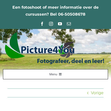
Ga
Een fotoshoot of meer informatie over de
naar
cursussen? Bel 06-50508678
inhoud
Menu
Home
Vorige
Fotografie Leercentrum
Nabestellingen