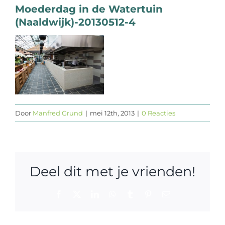
Moederdag in de Watertuin
Web design
(Naaldwijk)-20130512-4
Contact
Door
Manfred Grund
|
mei 12th, 2013
|
0 Reacties
Deel dit met je vrienden!
Facebook
X
LinkedIn
WhatsApp
Tumblr
Pinterest
E-
mail