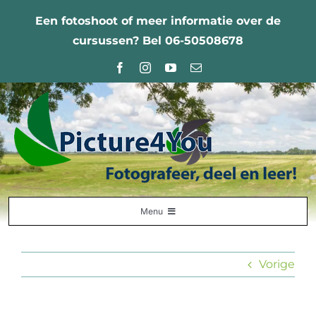
Ga
Een fotoshoot of meer informatie over de
naar
cursussen? Bel 06-50508678
inhoud
Menu
Home
Vorige
Fotografie Leercentrum
Nabestellingen