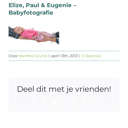
Elize, Paul & Eugenie –
Web design
Babyfotografie
Contact
Door
Manfred Grund
|
april 13th, 2013
|
0 Reacties
Deel dit met je vrienden!
Facebook
X
LinkedIn
WhatsApp
Tumblr
Pinterest
E-
mail