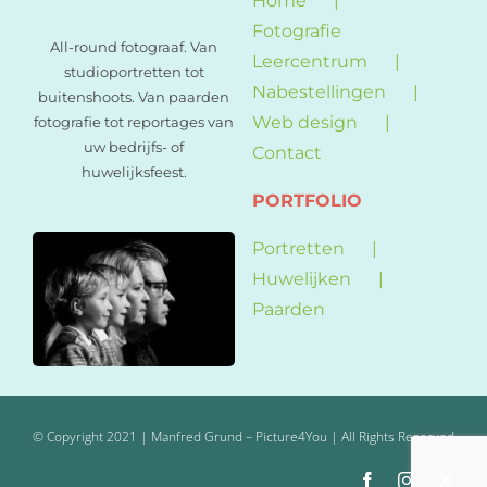
Home
Fotografie
All-round fotograaf. Van
Leercentrum
studioportretten tot
Nabestellingen
buitenshoots. Van paarden
Web design
fotografie tot reportages van
uw bedrijfs- of
Contact
huwelijksfeest.
PORTFOLIO
Portretten
Huwelijken
Paarden
© Copyright 2021 | Manfred Grund – Picture4You | All Rights Reserved