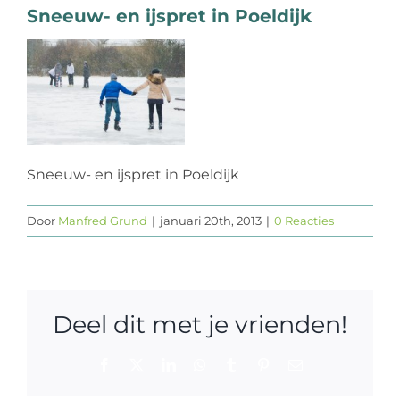
Sneeuw- en ijspret in Poeldijk
Web design
Contact
Sneeuw- en ijspret in Poeldijk
Door
Manfred Grund
|
januari 20th, 2013
|
0 Reacties
Deel dit met je vrienden!
Facebook
X
LinkedIn
WhatsApp
Tumblr
Pinterest
E-
mail