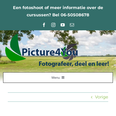
Ga
Een fotoshoot of meer informatie over de
naar
cursussen? Bel 06-50508678
inhoud
Menu
Home
Vorige
Fotografie Leercentrum
Nabestellingen