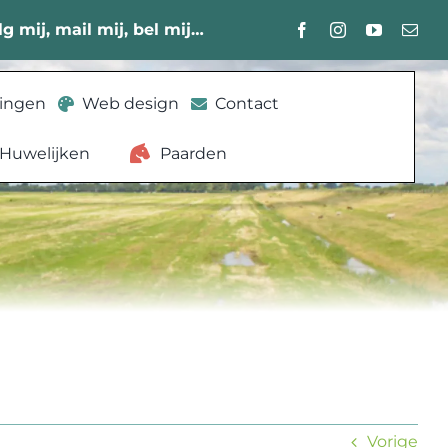
lg mij, mail mij, bel mij…
lingen
Web design
Contact
Huwelijken
Paarden
Vorige