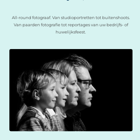
All-round fotograaf. Van studioportretten tot buitenshoots.
Van paarden fotografie tot reportages van uw bedrijfs- of
huwelijksfeest.