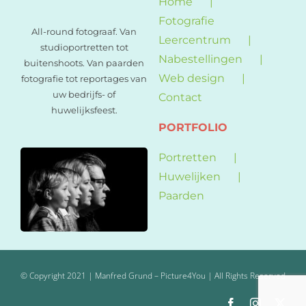
Home
Fotografie
All-round fotograaf. Van
Leercentrum
studioportretten tot
Nabestellingen
buitenshoots. Van paarden
Web design
fotografie tot reportages van
uw bedrijfs- of
Contact
huwelijksfeest.
PORTFOLIO
Portretten
Huwelijken
Paarden
© Copyright 2021 | Manfred Grund – Picture4You | All Rights Reserved