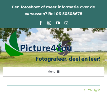
Ga
Een fotoshoot of meer informatie over de
naar
cursussen? Bel 06-50508678
inhoud
Menu
Home
Vorige
Fotografie Leercentrum
Nabestellingen