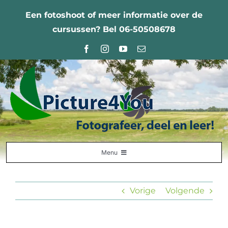
Ga
Een fotoshoot of meer informatie over de
naar
cursussen? Bel 06-50508678
inhoud
Menu
Home
Vorige
Volgende
Fotografie Leercentrum
Nabestellingen