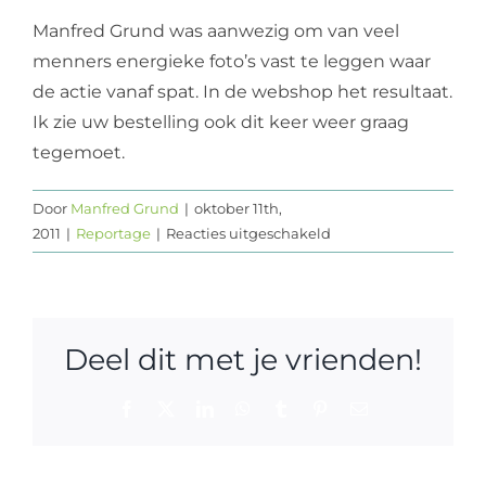
Manfred Grund was aanwezig om van veel
menners energieke foto’s vast te leggen waar
de actie vanaf spat. In de webshop het resultaat.
Ik zie uw bestelling ook dit keer weer graag
tegemoet.
Door
Manfred Grund
|
oktober 11th,
voor
2011
|
Reportage
|
Reacties uitgeschakeld
Webshop:
Grensmenners
Deel dit met je vrienden!
Facebook
X
LinkedIn
WhatsApp
Tumblr
Pinterest
E-
mail