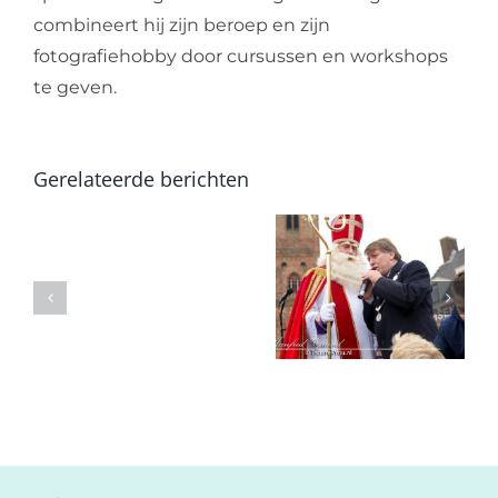
combineert hij zijn beroep en zijn
fotografiehobby door cursussen en workshops
te geven.
Gerelateerde berichten
Foto’s
Sinterklaasintocht
Varend
in
Corso
Naaldwijk
2014:
(Westland):
Op
Nieuwe
volle
foto’s
toeren