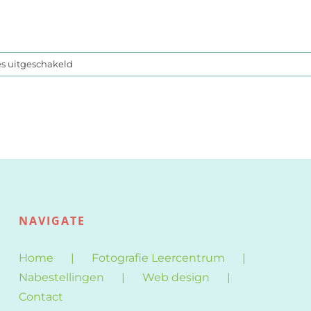
voor
es uitgeschakeld
Zand
festival
2012
NAVIGATE
Home
Fotografie Leercentrum
Nabestellingen
Web design
Contact