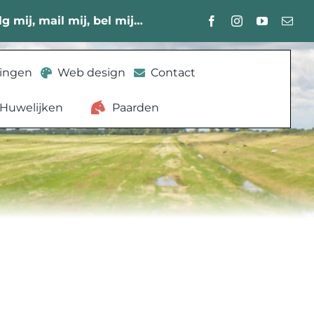
lg mij, mail mij, bel mij…
lingen
Web design
Contact
Huwelijken
Paarden