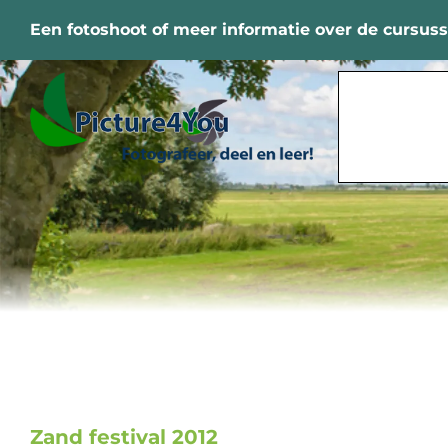
Ga
Een fotoshoot of meer informatie over de cursus
naar
inhoud
Zand festival 2012