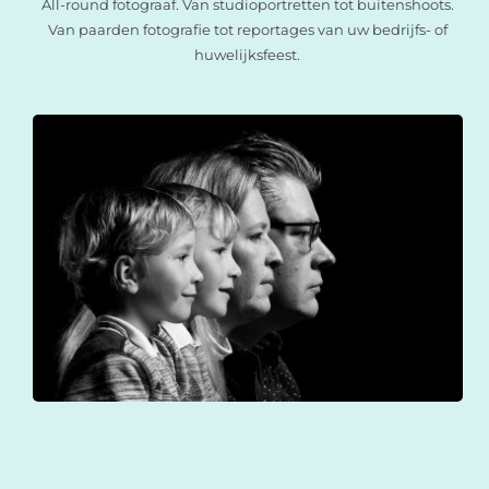
All-round fotograaf. Van studioportretten tot buitenshoots.
Van paarden fotografie tot reportages van uw bedrijfs- of
huwelijksfeest.