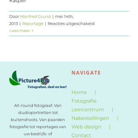
Kasper
Web design
Door
Manfred Grund
|
mei 14th,
voor
2013
|
Reportage
|
Reacties uitgeschakeld
Contact
Fort
Lees meer
Vechten
NAVIGATE
Home
Fotografie
All-round fotograaf. Van
Leercentrum
studioportretten tot
Nabestellingen
buitenshoots. Van paarden
Web design
fotografie tot reportages van
uw bedrijfs- of
Contact