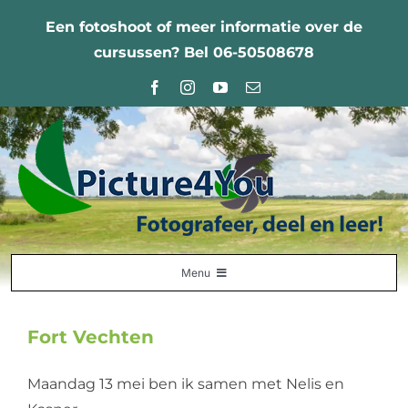
Ga
Een fotoshoot of meer informatie over de
naar
cursussen? Bel 06-50508678
inhoud
Menu
Home
Fort Vechten
Fotografie Leercentrum
Maandag 13 mei ben ik samen met Nelis en
Nabestellingen