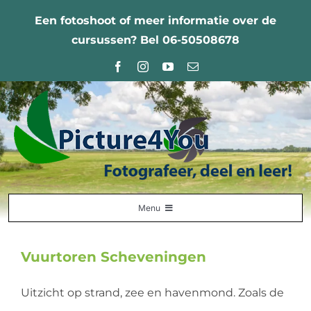
Ga
Een fotoshoot of meer informatie over de
naar
cursussen? Bel 06-50508678
inhoud
Menu
Home
Vuurtoren Scheveningen
Fotografie Leercentrum
Uitzicht op strand, zee en havenmond. Zoals de
Nabestellingen