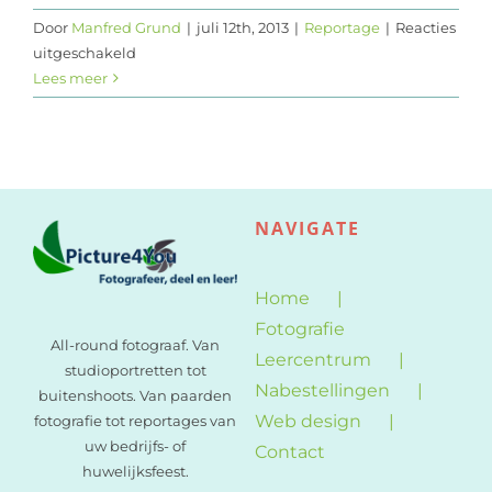
Door
Manfred Grund
|
juli 12th, 2013
|
Reportage
|
Reacties
Web design
voor
uitgeschakeld
Vuurtoren
Lees meer
Contact
Scheveningen
NAVIGATE
Home
Fotografie
All-round fotograaf. Van
Leercentrum
studioportretten tot
Nabestellingen
buitenshoots. Van paarden
Web design
fotografie tot reportages van
uw bedrijfs- of
Contact
huwelijksfeest.