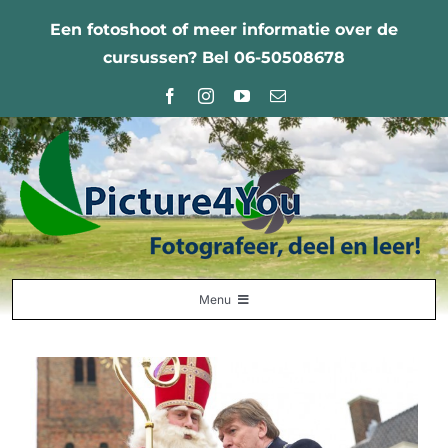
Ga
Een fotoshoot of meer informatie over de
naar
cursussen? Bel 06-50508678
inhoud
Menu
Home
Fotografie Leercentrum
Nabestellingen