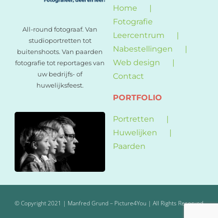
Home
Fotografie
All-round fotograaf. Van
Leercentrum
studioportretten tot
Nabestellingen
buitenshoots. Van paarden
Web design
fotografie tot reportages van
uw bedrijfs- of
Contact
huwelijksfeest.
PORTFOLIO
Portretten
Huwelijken
Paarden
© Copyright 2021 | Manfred Grund – Picture4You | All Rights Reserved