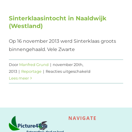
Naaldwijk
(Westland):
Nieuwe
Sinterklaasintocht in Naaldwijk
foto’s
(Westland)
Op 16 november 2013 werd Sinterklaas groots
binnengehaald. Vele Zwarte
Door
Manfred Grund
|
november 20th,
voor
2013
|
Reportage
|
Reacties uitgeschakeld
Sinterklaasintocht
Lees meer
in
Naaldwijk
(Westland)
NAVIGATE