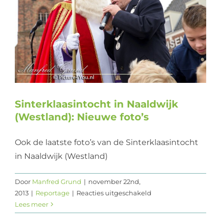
Web design
Contact
Sinterklaasintocht in Naaldwijk
(Westland): Nieuwe foto’s
Ook de laatste foto’s van de Sinterklaasintocht
in Naaldwijk (Westland)
Door
Manfred Grund
|
november 22nd,
voor
2013
|
Reportage
|
Reacties uitgeschakeld
Sinterklaasintocht
Lees meer
in