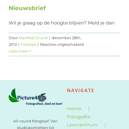
Nieuwsbrief
Web design
Contact
Wil je graag op de hoogte blijven? Meld je dan
Door
Manfred Grund
|
december 28th,
voor
2013
|
Fototips
|
Reacties uitgeschakeld
Nieuwsbrief
Lees meer
NAVIGATE
Home
Fotografie
All-round fotograaf. Van
Leercentrum
studioportretten tot