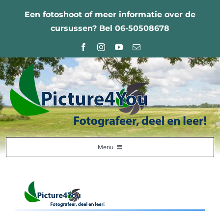
Ga
Een fotoshoot of meer informatie over de
naar
cursussen? Bel 06-50508678
inhoud
Menu
Home
Fotografie Leercentrum
Nabestellingen