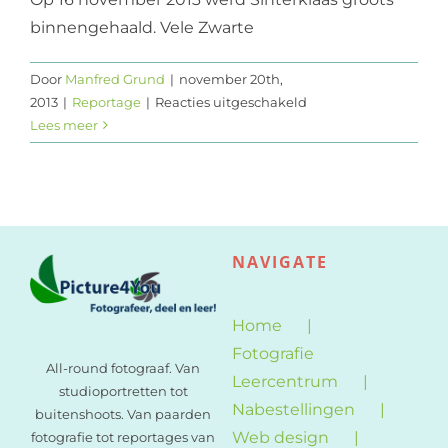
binnengehaald. Vele Zwarte
Web design
Contact
Door
Manfred Grund
|
november 20th,
voor
2013
|
Reportage
|
Reacties uitgeschakeld
Sinterklaasintocht
Lees meer
in
Naaldwijk
(Westland)
NAVIGATE
Home
Fotografie
All-round fotograaf. Van
Leercentrum
studioportretten tot
Nabestellingen
buitenshoots. Van paarden
Web design
fotografie tot reportages van