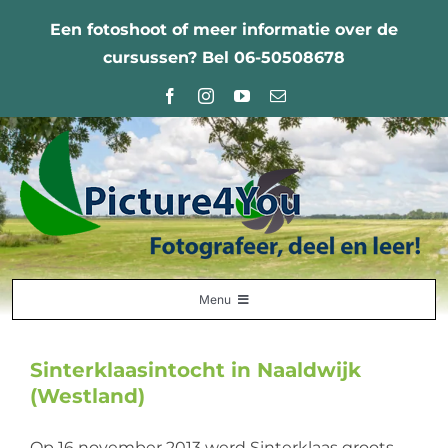
Ga
Een fotoshoot of meer informatie over de
naar
cursussen? Bel 06-50508678
inhoud
Menu
Home
Sinterklaasintocht in Naaldwijk
Fotografie Leercentrum
(Westland)
Nabestellingen
Op 16 november 2013 werd Sinterklaas groots