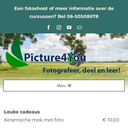
Ga
Een fotoshoot of meer informatie over de
naar
cursussen? Bel 06-50508678
inhoud
Menu
Home
Fotografie Leercentrum
Leuke cadeaus
Keramische mok met foto
€ 10,00
Nabestellingen