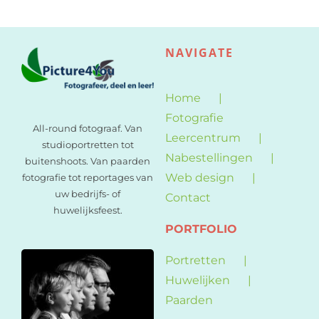
NAVIGATE
Home
Fotografie
All-round fotograaf. Van
Leercentrum
studioportretten tot
Nabestellingen
buitenshoots. Van paarden
Web design
fotografie tot reportages van
uw bedrijfs- of
Contact
huwelijksfeest.
PORTFOLIO
Portretten
Huwelijken
Paarden