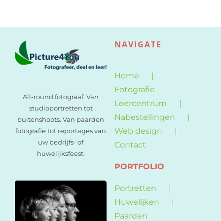
NAVIGATE
Home
Fotografie
All-round fotograaf. Van
Leercentrum
studioportretten tot
Nabestellingen
buitenshoots. Van paarden
Web design
fotografie tot reportages van
uw bedrijfs- of
Contact
huwelijksfeest.
PORTFOLIO
Portretten
Huwelijken
Paarden