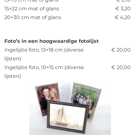
15×22 cm mat of glans
€ 3,20
Web design
20×30 cm mat of glans
€ 4,20
Contact
Foto’s in een hoogwaardige fotolijst
Ingelijste foto, 13×18 cm (diverse
€ 20,00
lijsten)
Ingelijste foto, 10×15 cm (diverse
€ 20,00
lijsten)