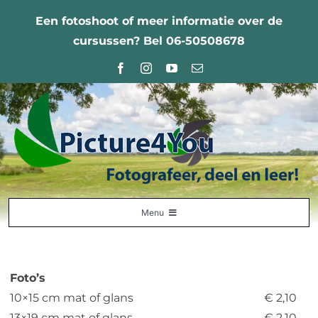
Ga
Een fotoshoot of meer informatie over de
naar
cursussen? Bel 06-50508678
inhoud
Menu
Home
Fotografie Leercentrum
Foto’s
10×15 cm mat of glans
€ 2,10
Nabestellingen
13×19 cm mat of glans
€ 2,10