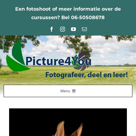
Ga
Een fotoshoot of meer informatie over de
naar
cursussen? Bel 06-50508678
inhoud
Menu
Home
Fotografie Leercentrum
Nabestellingen