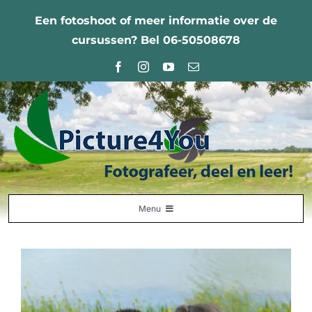
Ga
Een fotoshoot of meer informatie over de
naar
cursussen? Bel 06-50508678
inhoud
Menu
Home
Fotografie Leercentrum
Nabestellingen