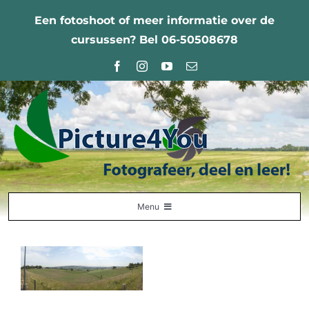
Ga
Een fotoshoot of meer informatie over de
naar
cursussen? Bel 06-50508678
inhoud
Menu
Home
Fotografie Leercentrum
Nabestellingen