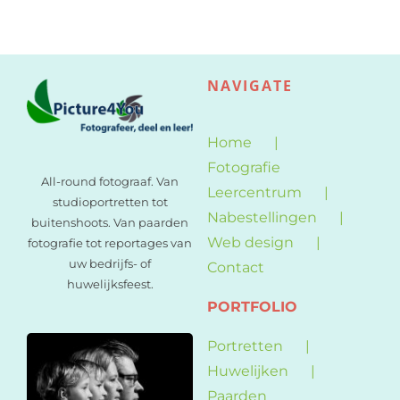
Web design
Contact
NAVIGATE
Home
Fotografie
All-round fotograaf. Van
Leercentrum
studioportretten tot
Nabestellingen
buitenshoots. Van paarden
Web design
fotografie tot reportages van
uw bedrijfs- of
Contact
huwelijksfeest.
PORTFOLIO
Portretten
Huwelijken
Paarden