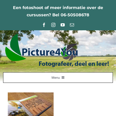
Ga
Een fotoshoot of meer informatie over de
naar
cursussen? Bel 06-50508678
inhoud
Menu
Home
Fotografie Leercentrum
Nabestellingen