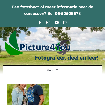
Ga
Een fotoshoot of meer informatie over de
naar
cursussen? Bel 06-50508678
inhoud
Menu
Home
Fotografie Leercentrum
Nabestellingen