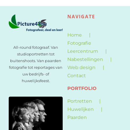
NAVIGATE
Home
Fotografie
All-round fotograaf. Van
Leercentrum
studioportretten tot
Nabestellingen
buitenshoots. Van paarden
Web design
fotografie tot reportages van
uw bedrijfs- of
Contact
huwelijksfeest.
PORTFOLIO
Portretten
Huwelijken
Paarden