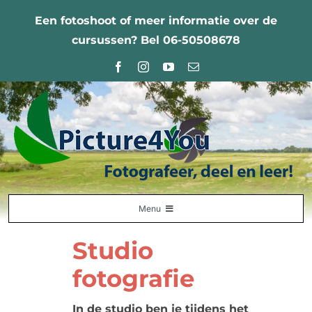
Ga
Een fotoshoot of meer informatie over de
naar
cursussen? Bel 06-50508678
inhoud
Menu
Home
Studio
fotografie
Fotografie Leercentrum
Nabestellingen
In de studio ben je tijdens het