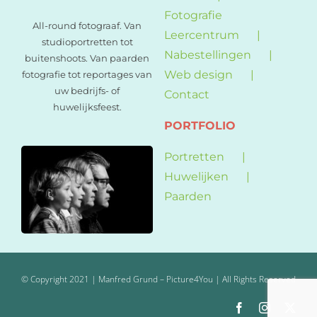
Fotografie
All-round fotograaf. Van
Leercentrum
studioportretten tot
Nabestellingen
buitenshoots. Van paarden
Web design
fotografie tot reportages van
uw bedrijfs- of
Contact
huwelijksfeest.
PORTFOLIO
Portretten
Huwelijken
Paarden
© Copyright 2021 | Manfred Grund – Picture4You | All Rights Reserved