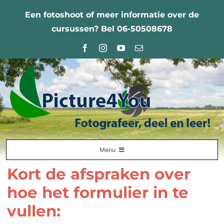
Ga
Een fotoshoot of meer informatie over de
naar
cursussen? Bel 06-50508678
inhoud
Menu
Kort de afspraken over
Home
hoe het formulier in te
Fotografie Leercentrum
vullen:
Nabestellingen