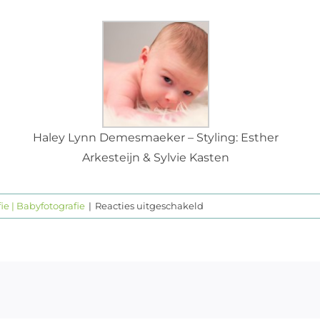
Haley Lynn Demesmaeker – Styling: Esther
Arkesteijn & Sylvie Kasten
voor
e | Babyfotografie
|
Reacties uitgeschakeld
New
Born
fotografie
–
Haley
Demesmaeker