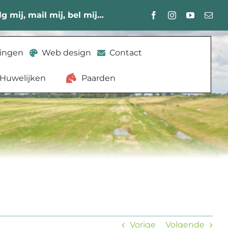
lg mij, mail mij, bel mij…
lingen
Web design
Contact
Huwelijken
Paarden
Vorige
Volgende