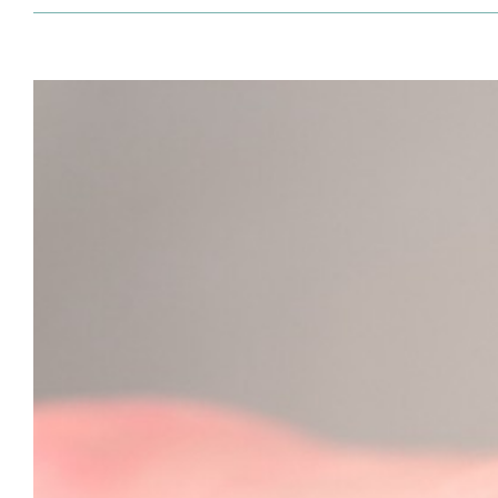
Bekijk
grotere
afbeelding