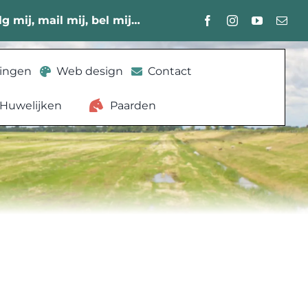
lg mij, mail mij, bel mij…
lingen
Web design
Contact
Huwelijken
Paarden