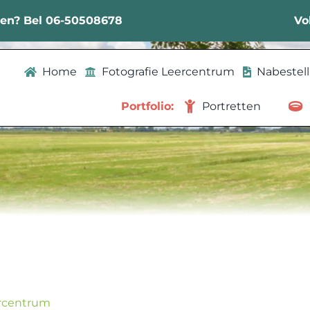
sen? Bel 06-50508678
Vo
Home
Fotografie Leercentrum
Nabestel
Portfolio:
Portretten
ercentrum