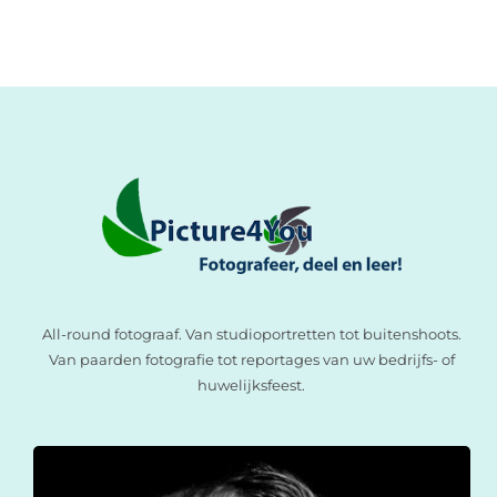
All-round fotograaf. Van studioportretten tot buitenshoots.
Van paarden fotografie tot reportages van uw bedrijfs- of
huwelijksfeest.